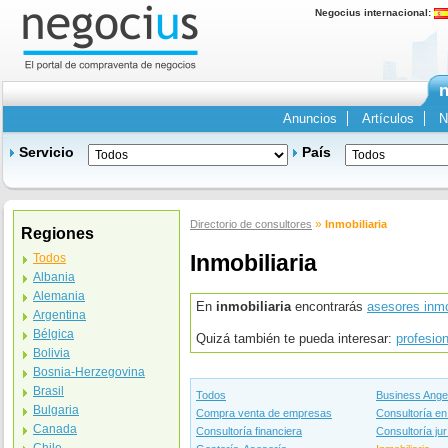
Negocius internacional:
n
Anuncios
Artículos
N
Servicio
País
»
Directorio de consultores
Inmobiliaria
Regiones
Inmobiliaria
Todos
Albania
Alemania
En
inmobiliaria
encontrarás
asesores inmo
Argentina
Bélgica
Quizá también te pueda interesar:
profesion
Bolivia
Bosnia-Herzegovina
Brasil
Todos
Business Ange
Bulgaria
Compra venta de empresas
Consultoría en
Canada
Consultoría financiera
Consultoría jur