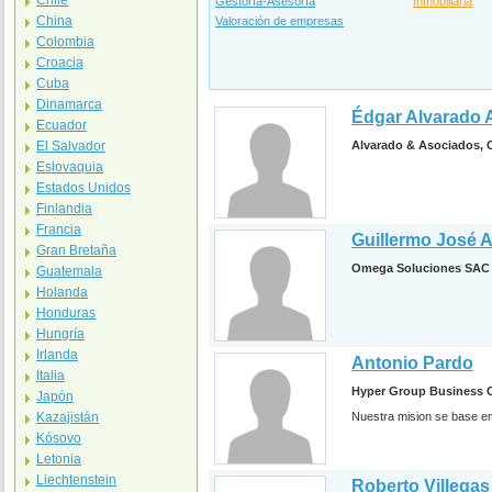
Chile
Gestoría-Asesoría
Inmobiliaria
China
Valoración de empresas
Colombia
Croacia
Cuba
Dinamarca
Édgar Alvarado A
Ecuador
El Salvador
Alvarado & Asociados, 
Eslovaquia
Estados Unidos
Finlandia
Francia
Guillermo José 
Gran Bretaña
Omega Soluciones SAC
Guatemala
Holanda
Honduras
Hungría
Irlanda
Antonio Pardo
Italia
Hyper Group Business 
Japón
Kazajistán
Nuestra mision se base en
Kósovo
Letonia
Liechtenstein
Roberto Villegas