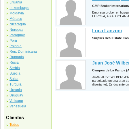
Lituania
GMR Broker Internation
Luxemburgo
Empresa broker en busque
Moldavia
EUROPA, ASIA, OCEANI
Mónaco
Nicaragua
Noruega
Luca Lanzoni
Paraguay
Surplus Real Estate Cos
Perú
Polonia
Rep. Dominicana
Rumania
Rusia
Juan José Wilbe
Serbia
Campos de La Pampa (A
Suecia
JUAN JOSE WILBERGER WEB
Suiza
participado en una gran c
Turquía
disertante). Es docente un
Ucrania
Uruguay
Vaticano
Venezuela
Clientes
Todos