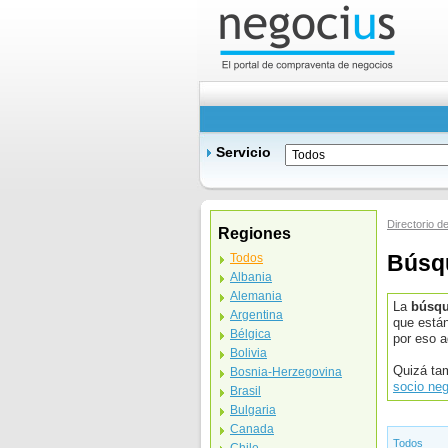
Servicio
Directorio d
Regiones
Búsqu
Todos
Albania
Alemania
La
búsqu
Argentina
que están
Bélgica
por eso a
Bolivia
Quizá tam
Bosnia-Herzegovina
socio ne
Brasil
Bulgaria
Canada
Todos