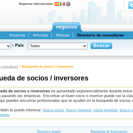
Negocius internacional:
negocios
Anuncios
Artículos
Noticias
Directorio de consultores
País
»
e consultores
Búsqueda de socios / inversores
eda de socios / inversores
eda de socios e inversores
ha aumentado exponencialmente durante estos úl
 pasando las empresas. Encontrar un buen socio o inversor puede ser la cla
quí puedes encontrar profesionales que te ayuden en la búsqueda de socios e
bién te pueda interesar:
busco socio
,
busco inversor
,
socio inversor
,
busco s
gocios
.
Business Angels
Búsqueda de financiación