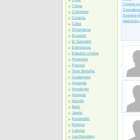
Chile
Compra ve
China
Consultoría
Colombia
Gestoría-A
Croacia
Valoración
Cuba
Dinamarca
Ecuador
El Salvador
Eslovaquia
Estados Unidos
Finlandia
Francia
Gran Bretaña
Guatemala
Holanda
Honduras
Hungría
Irlanda
Italia
Japón
Kazajistán
Kósovo
Letonia
Liechtenstein