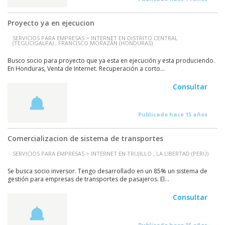
Proyecto ya en ejecucion
SERVICIOS PARA EMPRESAS > INTERNET EN DISTRITO CENTRAL
(TEGUCIGALPA) , FRANCISCO MORAZÁN (HONDURAS)
Busco socio para proyecto que ya esta en ejecución y esta produciendo.
En Honduras, Venta de Internet. Recuperación a corto...
Consultar
Publicado hace 15 años
Comercializacion de sistema de transportes
SERVICIOS PARA EMPRESAS > INTERNET EN TRUJILLO , LA LIBERTAD (PERÚ)
Se busca socio inversor. Tengo desarrollado en un 85% un sistema de
gestión para empresas de transportes de pasajeros. El...
Consultar
Publicado hace 15 años