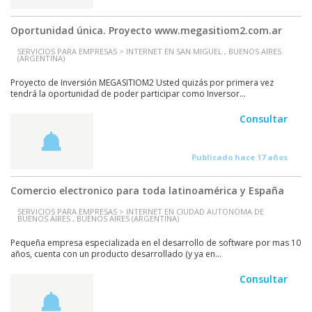
Oportunidad única. Proyecto www.megasitiom2.com.ar
SERVICIOS PARA EMPRESAS > INTERNET EN SAN MIGUEL , BUENOS AIRES
(ARGENTINA)
Proyecto de Inversión MEGASITIOM2 Usted quizás por primera vez
tendrá la oportunidad de poder participar como Inversor...
Consultar
Publicado hace 17 años
Comercio electronico para toda latinoamérica y España
SERVICIOS PARA EMPRESAS > INTERNET EN CIUDAD AUTONOMA DE
BUENOS AIRES , BUENOS AIRES (ARGENTINA)
Pequeña empresa especializada en el desarrollo de software por mas 10
años, cuenta con un producto desarrollado (y ya en...
Consultar