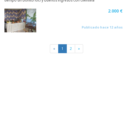
tiempo un bonito locl y buenos ingresos con clientela
2.000 €
Publicado hace 12 años
«
1
2
»